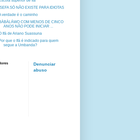
Escola superior de Ifá
ISEFA SÓ NÃO EXISTE PARA IDIOTAS
A verdade é o caminho
BÀBÀLÁWO COM MENOS DE CINCO
ANOS NÃO PODE INICIAR ...
O Ifá de Ariano Suassuna
Por que o Ifá é indicado para quem
segue a Umbanda?
dores
Denunciar
abuso