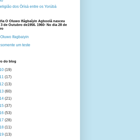
cio
eligião dos Òrìsà entre os Yorúbà
fia O Oluwo Ifágbaíyin Agboolà nasceu
 3 de Outubro de1956. 1960- No dia 28 de
ro
Oluwo Ifagbaiyin
somente um teste
vo do blog
10
(19)
11
(17)
12
(13)
13
(60)
14
(21)
15
(37)
16
(53)
17
(28)
18
(11)
19
(13)