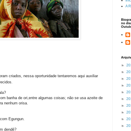
Iní
A R
Biogra
no dia
Outub
Arqui
►
20
►
20
am criados, nessa oportunidade tentaremos aqui auxiliar
►
20
recidos.
►
20
►
20
ala?
m banha de ori,entre algumas coisas; não se usa azeite de
►
20
ra nenhum orisa.
►
20
►
20
a com Egungun.
►
20
►
20
tam dendê?