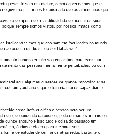
ortugueses faziam era melhor, depois aprendemos que os
 no governo militar nos foi ensinado que os americanos que
povo se comporta com tal dificuldade de aceitar os seus
 porque sempre somos vistos, por nossos irmãos como
as inteligentíssimas que ensinam em faculdades no mundo
ue não poderia um brasileiro ser Babalawo?
ortamento humano eu não sou capacitado para examinar
 tratamento das pessoas mentalmente perturbadas, ou com
xaminarei aqui algumas questões de grande importância: se
uais que um yorubano o que o tornaria menos capaz diante
nhecido como Itefa qualifica a pessoa para ser um
ada que, dependendo da pessoa, pode ou não levar mais ou
de quinze anos,hoje isso tudo é coisa do passado um
rmática, áudios,e vídeos para melhorar seus
 forma de estudar de cem anos atrás reduz bastante o