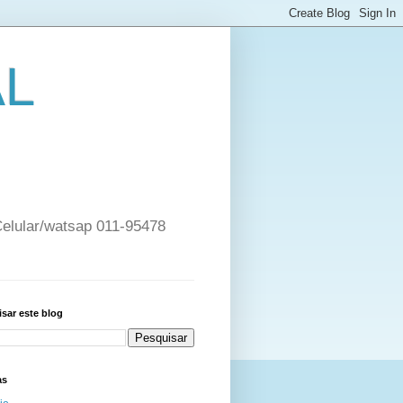
AL
 Celular/watsap 011-95478
sar este blog
as