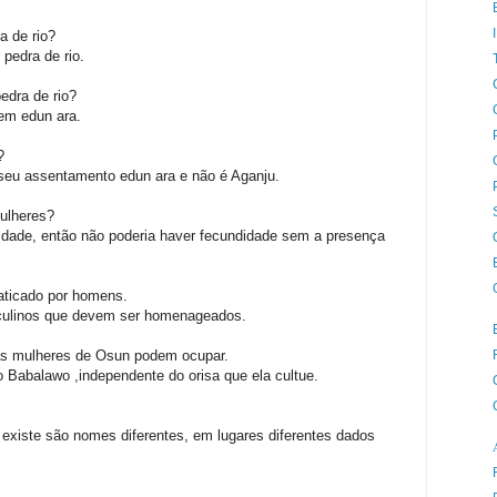
a de rio?
pedra de rio.
edra de rio?
em edun ara.
?
seu assentamento edun ara e não é Aganju.
mulheres?
didade, então não poderia haver fecundidade sem a presença
aticado por homens.
ulinos que devem ser homenageados.
 as mulheres de Osun podem ocupar.
 Babalawo ,independente do orisa que ela cultue.
 existe são nomes diferentes, em lugares diferentes dados
