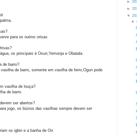
►
20
►
20
ol.
▼
20
 palma.
▼
sas?
rve para os outros orisas.
Orisas?
água, os principais é Osun,Yemonja e Obatala.
a de barro?
vasilha de barro, somente em vasilha de ferro,Ogun pode
m vasilha de louça?
ha de barro.
 devem ser abertos?
ara jogo, os búzios das vasilhas sempre devem ser
am os igbin e a banha de Ori.