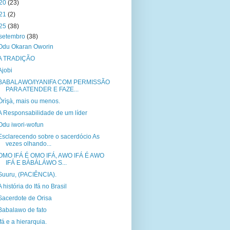
20
(23)
21
(2)
25
(38)
setembro
(38)
Odu Okaran Oworin
A TRADIÇÃO
Ajobi
BABALAWO/IYANIFA COM PERMISSÃO
PARA ATENDER E FAZE...
Òrìşà, mais ou menos.
A Responsabilidade de um líder
Odu iwori-wofun
Esclarecendo sobre o sacerdócio As
vezes olhando...
OMO IFÁ É OMO IFÁ, AWO IFÁ É AWO
IFÁ E BÀBÁLÁWO S...
Suuru, (PACIÊNCIA).
A história do Ifá no Brasil
Sacerdote de Orisa
Babalawo de fato
Ifá e a hierarquia.