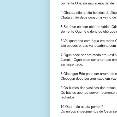
Somente Obatala não aceita dendê.
4-Obatala não aceita bebidas de álco
Obatala não deve consumir vinho de
5-Se deve colocar obé em vários Ori
Somente Ogun é o dono do obé,que se
6-Vai quartinha com água em todos 
Em poucos orisas vai quartinha com 
7-Ogun pode ser arrumado em vasilh
Jamais, Ogun pode ser arrumado em 
ser assentado.
8-Olooogun Ede pode ser arrumado e
Olooogun deve ser arrumado em vasil
9-Os búzios das vasilhas dos orisas
Os búzios abertos servem somente p
fechados.
10-Osun não aceita pombo?
Os únicos impedimentos de Osun seri