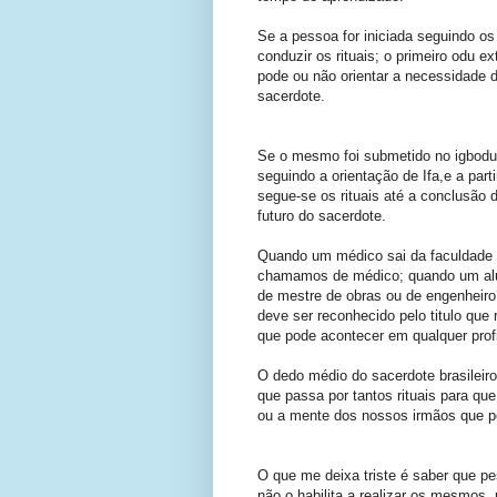
Se a pessoa for iniciada seguindo os
conduzir os rituais; o primeiro odu e
pode ou não orientar a necessidade d
sacerdote.
Se o mesmo foi submetido no igbodu a
seguindo a orientação de Ifa,e a par
segue-se os rituais até a conclusão d
futuro do sacerdote.
Quando um médico sai da faculdade
chamamos de médico; quando um alu
de mestre de obras ou de engenheiro?
deve ser reconhecido pelo titulo que
que pode acontecer em qualquer prof
O dedo médio do sacerdote brasileir
que passa por tantos rituais para qu
ou a mente dos nossos irmãos que p
O que me deixa triste é saber que p
não o habilita a realizar os mesmos