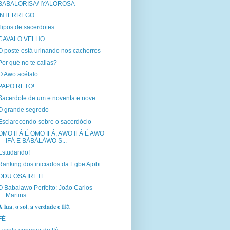
BABALORISA/ IYALOROSA
INTERREGO
Tipos de sacerdotes
CAVALO VELHO
O poste está urinando nos cachorros
Por qué no te callas?
O Awo acéfalo
PAPO RETO!
Sacerdote de um e noventa e nove
O grande segredo
Esclarecendo sobre o sacerdócio
OMO IFÁ É OMO IFÁ, AWO IFÁ É AWO
IFÁ E BÀBÁLÁWO S...
Estudando!
Ranking dos iniciados da Egbe Ajobi
ODU OSA IRETE
O Babalawo Perfeito: João Carlos
Martins
 𝐥𝐮𝐚, 𝐨 𝐬𝐨𝐥, 𝐚 𝐯𝐞𝐫𝐝𝐚𝐝𝐞 𝐞 𝐈𝐟á
FÉ