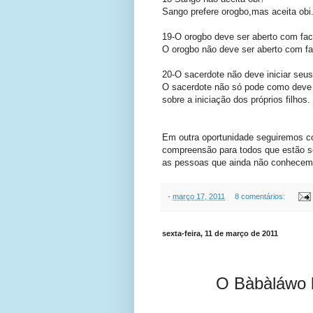
Sango prefere orogbo,mas aceita obi
19-O orogbo deve ser aberto com fac
O orogbo não deve ser aberto com fa
20-O sacerdote não deve iniciar seus
O sacerdote não só pode como deve in
sobre a iniciação dos próprios filhos.
Em outra oportunidade seguiremos c
compreensão para todos que estão se 
as pessoas que ainda não conhecem 
-
março 17, 2011
8 comentários:
sexta-feira, 11 de março de 2011
O Bàbàláwo br