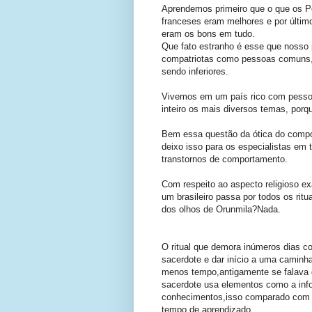
Aprendemos primeiro que o que os P
franceses eram melhores e por último
eram os bons em tudo.
Que fato estranho é esse que nosso 
compatriotas como pessoas comuns,
sendo inferiores.
Vivemos em um país rico com pesso
inteiro os mais diversos temas, porq
Bem essa questão da ótica do comp
deixo isso para os especialistas em
transtornos de comportamento.
Com respeito ao aspecto religioso e
um brasileiro passa por todos os rit
dos olhos de Orunmila?Nada.
O ritual que demora inúmeros dias co
sacerdote e dar início a uma caminh
menos tempo,antigamente se falava 
sacerdote usa elementos como a info
conhecimentos,isso comparado com a
tempo de aprendizado.