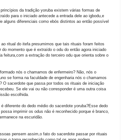
 princípios da tradição yoruba existem várias formas de
xtraído para o iniciado antecede a entrada dele ao igbodu,e
e alguns diferenciais como ebós distintos ao então possível
o ritual do itefa presumimos que tais rituais foram feitos
tir do momento que é extraído o odu do então agora iniciado
a feitura,com a extração do terceiro odu que orienta sobre o
 formado nós o chamamos de enfermeiro? Não, nós o
no se forma na faculdade de engenharia nós o chamamos
 O sacerdote que passa por todos os rituais de iniciação
 recebeu. Se ele vai ou não corresponder é uma outra coisa
issão escolhida.
o é diferente do dedo médio do sacerdote yoruba?Esse dedo
e possa imprimir os odus não é reconhecido porque é branco,
ermanece na escuridão.
essoas pensem assim,o fato do sacerdote passar por rituais
, mas o torna reconhecido como tal,os anos podem