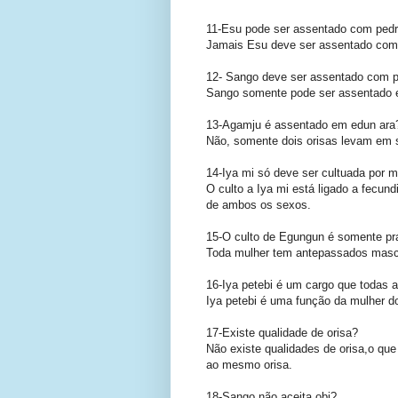
11-Esu pode ser assentado com pedr
Jamais Esu deve ser assentado com 
12- Sango deve ser assentado com p
Sango somente pode ser assentado 
13-Agamju é assentado em edun ara
Não, somente dois orisas levam em 
14-Iya mi só deve ser cultuada por 
O culto a Iya mi está ligado a fecun
de ambos os sexos.
15-O culto de Egungun é somente pr
Toda mulher tem antepassados masc
16-Iya petebi é um cargo que todas
Iya petebi é uma função da mulher do
17-Existe qualidade de orisa?
Não existe qualidades de orisa,o que
ao mesmo orisa.
18-Sango não aceita obi?