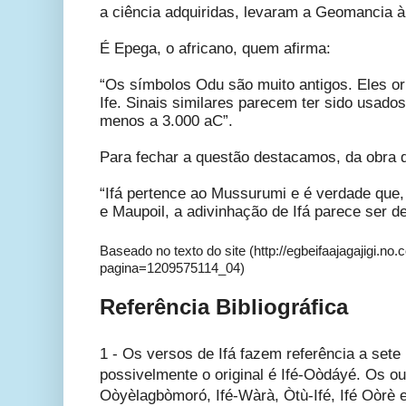
a ciência adquiridas, levaram a Geomancia à
É Epega, o africano, quem afirma:
“Os símbolos Odu são muito antigos. Eles or
Ife. Sinais similares parecem ter sido usados
menos a 3.000 aC”.
Para fechar a questão destacamos, da obra de
“Ifá pertence ao Mussurumi e é verdade qu
e Maupoil, a adivinhação de Ifá parece ser 
Baseado no texto do site (http://egbeifaajagajigi.n
pagina=1209575114_04)
Referência Bibliográfica
1 - Os versos de Ifá fazem referência a sete 
possivelmente o original é Ifé-Oòdáyé. Os out
Oòyèlagbòmoró, Ifé-Wàrà, Òtù-Ifé, Ifé Oòrè e