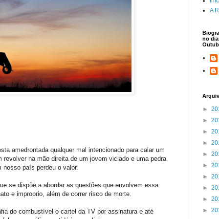
Iní
A R
Biogra
no dia
Outub
Arqui
►
20
►
20
►
20
►
20
sta amedrontada qualquer mal intencionado para calar um
►
20
m revolver na mão direita de um jovem viciado e uma pedra
►
20
 nosso país perdeu o valor.
►
20
 que se dispõe a abordar as questões que envolvem essa
►
20
o e improprio, além de correr risco de morte.
►
20
►
20
ia do combustível o cartel da TV por assinatura e até