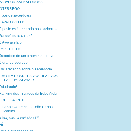
BABALORISA/ IYALOROSA
INTERREGO
Tipos de sacerdotes
CAVALO VELHO
O poste está urinando nos cachorros
Por qué no te callas?
O Awo acéfalo
PAPO RETO!
Sacerdote de um e noventa e nove
O grande segredo
Esclarecendo sobre o sacerdócio
OMO IFÁ É OMO IFÁ, AWO IFÁ É AWO
IFÁ E BÀBÁLÁWO S...
Estudando!
Ranking dos iniciados da Egbe Ajobi
ODU OSA IRETE
O Babalawo Perfeito: João Carlos
Martins
 𝐥𝐮𝐚, 𝐨 𝐬𝐨𝐥, 𝐚 𝐯𝐞𝐫𝐝𝐚𝐝𝐞 𝐞 𝐈𝐟á
FÉ