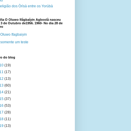
cio
eligião dos Òrìsà entre os Yorúbà
fia O Oluwo Ifágbaíyin Agboolà nasceu
 3 de Outubro de1956. 1960- No dia 28 de
ro
Oluwo Ifagbaiyin
somente um teste
vo do blog
10
(19)
11
(17)
12
(13)
13
(60)
14
(21)
15
(37)
16
(53)
17
(28)
18
(11)
19
(13)