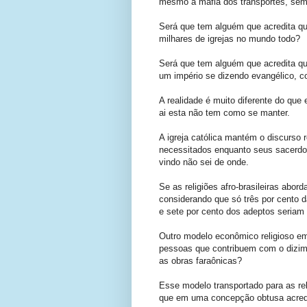
mesmo a máfia dos transportes, sem f
Será que tem alguém que acredita q
milhares de igrejas no mundo todo?
Será que tem alguém que acredita que
um império se dizendo evangélico, 
A realidade é muito diferente do qu
ai esta não tem como se manter.
A igreja católica mantém o discurso
necessitados enquanto seus sacerdot
vindo não sei de onde.
Se as religiões afro-brasileiras abo
considerando que só três por cento d
e sete por cento dos adeptos seria
Outro modelo econômico religioso em
pessoas que contribuem com o dizim
as obras faraônicas?
Esse modelo transportado para as reli
que em uma concepção obtusa acredi