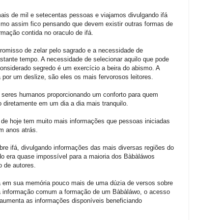
 mais de mil e setecentas pessoas e viajamos divulgando ifá
smo assim fico pensando que devem existir outras formas de
rmação contida no oraculo de ifá.
romisso de zelar pelo sagrado e a necessidade de
bastante tempo. A necessidade de selecionar aquilo que pode
considerado segredo é um exercício a beira do abismo. A
 por um deslize, são eles os mais fervorosos leitores.
dos seres humanos proporcionando um conforto para quem
 diretamente em um dia a dia mais tranquilo.
 de hoje tem muito mais informações que pessoas iniciadas
em anos atrás.
bre ifá, divulgando informações das mais diversas regiões do
ado era quase impossível para a maioria dos Bàbàláwos
o de autores.
a em sua memória pouco mais de uma dúzia de versos sobre
sa informação comum a formação de um Bàbàláwo, o acesso
es aumenta as informações disponíveis beneficiando