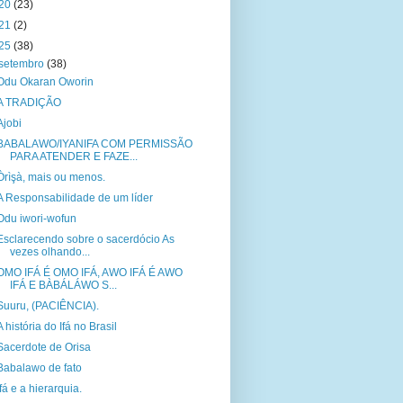
20
(23)
21
(2)
25
(38)
setembro
(38)
Odu Okaran Oworin
A TRADIÇÃO
Ajobi
BABALAWO/IYANIFA COM PERMISSÃO
PARA ATENDER E FAZE...
Òrìşà, mais ou menos.
A Responsabilidade de um líder
Odu iwori-wofun
Esclarecendo sobre o sacerdócio As
vezes olhando...
OMO IFÁ É OMO IFÁ, AWO IFÁ É AWO
IFÁ E BÀBÁLÁWO S...
Suuru, (PACIÊNCIA).
A história do Ifá no Brasil
Sacerdote de Orisa
Babalawo de fato
Ifá e a hierarquia.