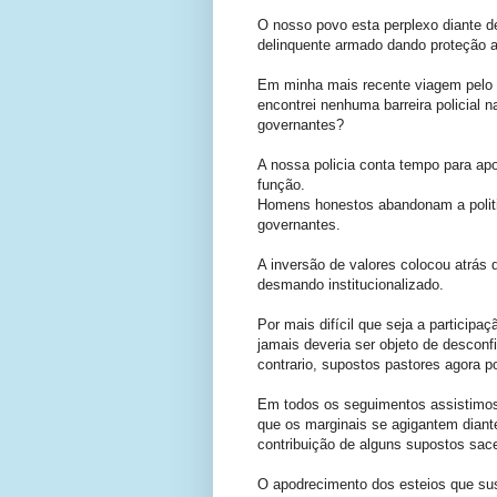
O nosso povo esta perplexo diante 
delinquente armado dando proteção 
Em minha mais recente viagem pelo B
encontrei nenhuma barreira policial 
governantes?
A nossa policia conta tempo para apo
função.
Homens honestos abandonam a politica
governantes.
A inversão de valores colocou atrás
desmando institucionalizado.
Por mais difícil que seja a particip
jamais deveria ser objeto de descon
contrario, supostos pastores agora p
Em todos os seguimentos assistimos 
que os marginais se agigantem dian
contribuição de alguns supostos sac
O apodrecimento dos esteios que s