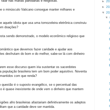
alar nas máfias partidárias e religiosas.
►
20
►
20
ue o minúsculo Vaticano consegue manter milhares e
▼
20
▼
 aquele idiota que usa uma tornozeleira eletrônica construiu
com doações?
e esta sendo demonstrado, o modelo econômico religioso que
 romântico que devemos fazer caridade e ajudar aos
es desfrutam do bom e do melhor, sabe-se lá com dinheiro
rdarem esse discurso quem iria sustentar os sacerdotes
a população brasileira tem um bom poder aquisitivo. Noventa
m mantidos com que renda?
 questão é o suposto evangélico, se o percentual das
o é quase inexistente de onde vem o dinheiro que mantem
giões afro brasileiras afastariam definitivamente os adeptos
tam que a caridade deve ser mantida.