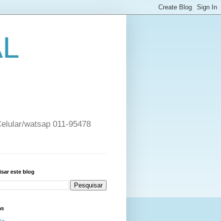
AL
 Celular/watsap 011-95478
sar este blog
as