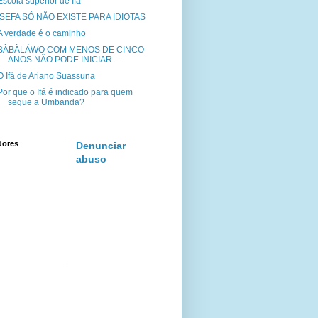
Escola superior de Ifá
ISEFA SÓ NÃO EXISTE PARA IDIOTAS
A verdade é o caminho
BÀBÀLÁWO COM MENOS DE CINCO
ANOS NÃO PODE INICIAR ...
O Ifá de Ariano Suassuna
Por que o Ifá é indicado para quem
segue a Umbanda?
dores
Denunciar
abuso