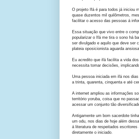
O projeto Ifá é para todos já iniciou
quase duzentos mil quilômetros, me
facilitar o acesso das pessoas á info
Essa situação que vivo entre o comp
popularizar o Ifá me tira o sono há 
ser divulgado e aquilo que deve ser 
plateia oposicionista aguarda ansiosa
Eu acredito que ifá facilita a vida 
necessita tomar decisões, implicando
Uma pessoa iniciada em ifá nos dias
a trinta, quarenta, cinquenta e até c
A internet ampliou as informações so
território yoruba, coisa que no pass
acessar um conjunto tão diversificad
Antigamente um bom sacerdote tinh
um odu, nos dias de hoje além des
á literatura de respeitados escritor
diretamente o iniciado.