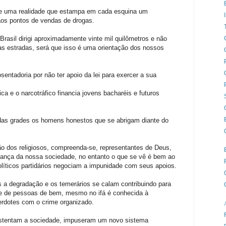
de uma realidade que estampa em cada esquina um
aos pontos de vendas de drogas.
rasil dirigi aproximadamente vinte mil quilômetros e não
nas estradas, será que isso é uma orientação dos nossos
sentadoria por não ter apoio da lei para exercer a sua
 e o narcotráfico financia jovens bacharéis e futuros
 das grades os homens honestos que se abrigam diante do
ação dos religiosos, compreenda-se, representantes de Deus,
fiança da nossa sociedade, no entanto o que se vê é bem ao
olíticos partidários negociam a impunidade com seus apoios.
a degradação e os temerários se calam contribuindo para
te de pessoas de bem, mesmo no ifá é conhecida à
erdotes com o crime organizado.

ustentam a sociedade, impuseram um novo sistema