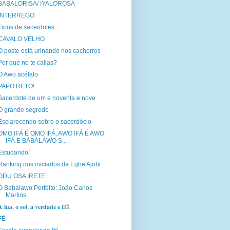
BABALORISA/ IYALOROSA
INTERREGO
Tipos de sacerdotes
CAVALO VELHO
O poste está urinando nos cachorros
Por qué no te callas?
O Awo acéfalo
PAPO RETO!
Sacerdote de um e noventa e nove
O grande segredo
Esclarecendo sobre o sacerdócio
OMO IFÁ É OMO IFÁ, AWO IFÁ É AWO
IFÁ E BÀBÁLÁWO S...
Estudando!
Ranking dos iniciados da Egbe Ajobi
ODU OSA IRETE
O Babalawo Perfeito: João Carlos
Martins
 𝐥𝐮𝐚, 𝐨 𝐬𝐨𝐥, 𝐚 𝐯𝐞𝐫𝐝𝐚𝐝𝐞 𝐞 𝐈𝐟á
FÉ