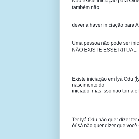
Não existe
iniciação para Olú
também não
deveria haver iniciação para 
Uma pessoa não pode ser inic
NÃO EXISTE ESSE RITUAL.
Existe iniciação em Ìyá Odu (Ì
nascimento do

iniciado, mas isso não torna 
Ter Ìyá Odu não quer dizer ter 
òrìsà não quer dizer que você 