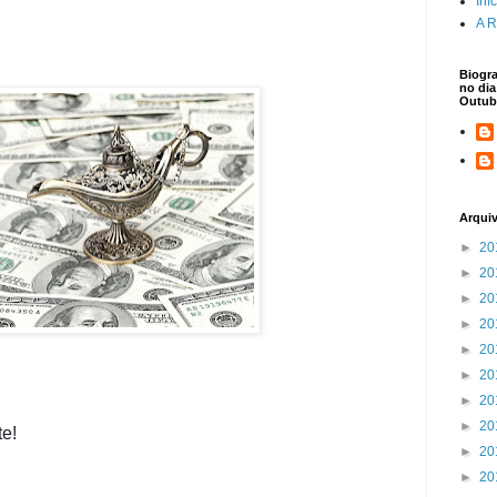
Iní
A R
Biogra
no dia
Outub
Arqui
►
20
►
20
►
20
►
20
►
20
►
20
►
20
►
20
te!
►
20
►
20