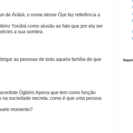
e de Àràbà, o nome desse Òye faz referência a 
itório Yorùbá como alusão ao fato que por ela ser 
pécies a sua sombra.
igar as pessoas de toda aquela família de que 
Segui
acerdote Ògbóni Apena que tem como função 
oas na sociedade secreta, como é que uma pessoa 
aquele momento?