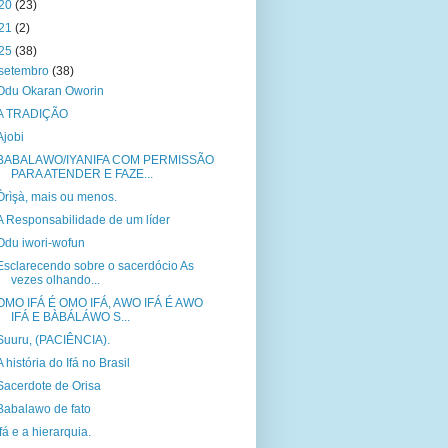
20
(23)
21
(2)
25
(38)
setembro
(38)
Odu Okaran Oworin
A TRADIÇÃO
Ajobi
BABALAWO/IYANIFA COM PERMISSÃO
PARA ATENDER E FAZE...
Òrìşà, mais ou menos.
A Responsabilidade de um líder
Odu iwori-wofun
Esclarecendo sobre o sacerdócio As
vezes olhando...
OMO IFÁ É OMO IFÁ, AWO IFÁ É AWO
IFÁ E BÀBÁLÁWO S...
Suuru, (PACIÊNCIA).
A história do Ifá no Brasil
Sacerdote de Orisa
Babalawo de fato
Ifá e a hierarquia.