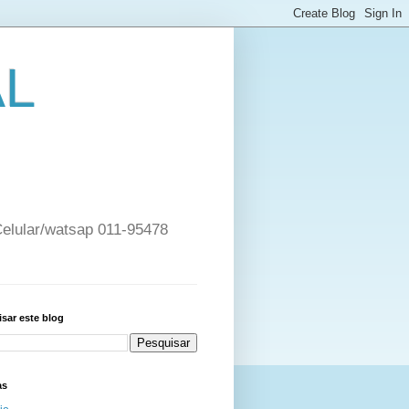
AL
 Celular/watsap 011-95478
sar este blog
as