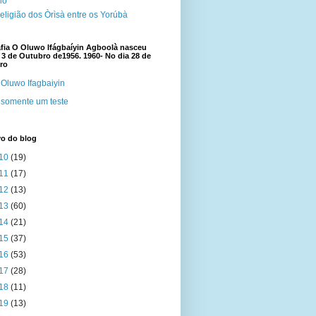
cio
eligião dos Òrìsà entre os Yorúbà
fia O Oluwo Ifágbaíyin Agboolà nasceu
 3 de Outubro de1956. 1960- No dia 28 de
ro
Oluwo Ifagbaiyin
somente um teste
vo do blog
10
(19)
11
(17)
12
(13)
13
(60)
14
(21)
15
(37)
16
(53)
17
(28)
18
(11)
19
(13)