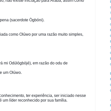
wo, não existe iniciação para Àràbà, assim como 
Apena (sacerdote Ògbóni).
iada como Olúwo por uma razão muito simples, 
yá mi Odùlógbòjé), em razão do odu de 
ele um Olúwo.
conhecimento, ter experiência, ser iniciado nesse 
é um líder reconhecido por sua família.
