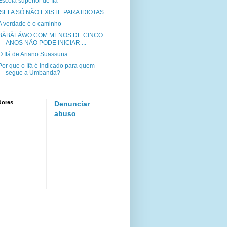
Escola superior de Ifá
ISEFA SÓ NÃO EXISTE PARA IDIOTAS
A verdade é o caminho
BÀBÀLÁWO COM MENOS DE CINCO
ANOS NÃO PODE INICIAR ...
O Ifá de Ariano Suassuna
Por que o Ifá é indicado para quem
segue a Umbanda?
dores
Denunciar
abuso