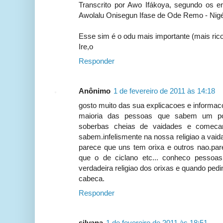
Transcrito por Awo Ifákoya, segundo os e
Awolalu Onisegun Ifase de Ode Remo - Nigé
Esse sim é o odu mais importante (mais rico
Ire,o
Responder
Anônimo
1 de fevereiro de 2011 às 14:18
gosto muito das sua explicacoes e informac
maioria das pessoas que sabem um pou
soberbas cheias de vaidades e comeca
sabem.infelismente na nossa religiao a vai
parece que uns tem orixa e outros nao.par
que o de ciclano etc... conheco pessoa
verdadeira religiao dos orixas e quando pe
cabeca.
Responder
silvana
1 de fevereiro de 2011 às 18:51