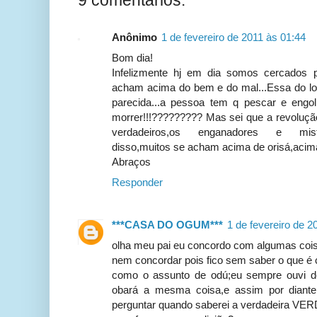
9 comentários:
Anônimo
1 de fevereiro de 2011 às 01:44
Bom dia!
Infelizmente hj em dia somos cercados 
acham acima do bem e do mal...Essa do log
parecida...a pessoa tem q pescar e engoli
morrer!!!????????? Mas sei que a revolução 
verdadeiros,os enganadores e mistif
disso,muitos se acham acima de orisá,acima
Abraços
Responder
***CASA DO OGUM***
1 de fevereiro de 2
olha meu pai eu concordo com algumas cois
nem concordar pois fico sem saber o que é c
como o assunto de odú;eu sempre ouvi de
obará a mesma coisa,e assim por diant
perguntar quando saberei a verdadeira VER