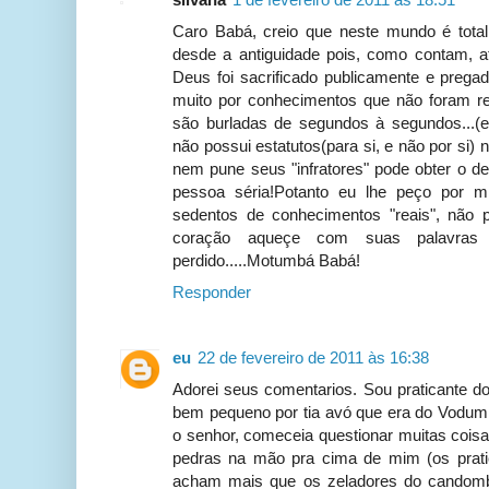
Caro Babá, creio que neste mundo é total
desde a antiguidade pois, como contam, at
Deus foi sacrificado publicamente e pregado
muito por conhecimentos que não foram re
são burladas de segundos à segundos...(ex
não possui estatutos(para si, e não por si)
nem pune seus "infratores" pode obter o d
pessoa séria!Potanto eu lhe peço por 
sedentos de conhecimentos "reais", não p
coração aqueçe com suas palavras
perdido.....Motumbá Babá!
Responder
eu
22 de fevereiro de 2011 às 16:38
Adorei seus comentarios. Sou praticante do 
bem pequeno por tia avó que era do Vodum
o senhor, comeceia questionar muitas coisa
pedras na mão pra cima de mim (os prat
acham mais que os zeladores do candom