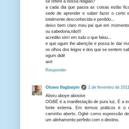
se refere a nossa religião?
a cada dia que passa as coisas estão fic
sede de aprender e saber fazer o certo 
totalmente desconhecida e perdido...
deixo bem claro meu pai que em momento 
ou sabedoria,não!!!
acredito sim! em tudo o que falou...
e que ogum lhe abençõe e possa te dar mai
os olhos dos leigos e dos que se sentem sa
ogum didê
axé
Responder
Oluwo Ifagbaiyin
1 de fevereiro de 201
Aboru aboye abosise
OGBÈ é a manifestação de pura luz. É a e
fonte externa. Em termos práticos é 
caminho aberto. Ogbè como expressão de c
um alinhamento perfeito com o destino.