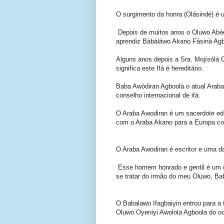
O surgimento da honra (Olásindé) é 
Depois de muitos anos o Oluwo Abée
aprendiz Bàbàláwo Akano Fásinà Agb
Alguns anos depois a Sra. Mojísólá 
significa este Ifá é hereditário.
Baba Awódiran Agboolà o atual Arab
conselho internacional de ifá.
O Araba Awodiran é um sacerdote edu
com o Araba Akano para a Europa co
O Araba Awodiran é escritor e uma d
Esse homem honrado e gentil é um or
se tratar do irmão do meu Oluwo, Bab
O Babalawo Ifagbaiyin entrou para a f
Oluwo Oyeniyi Awolola Agboola do o