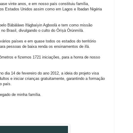
se vinte anos, e em nosso país constituiu família,
os Estados Unidos assim como em Lagos e Ibadan Nigéria
do pelo Bàbàláwo Ifágbaíyin Agboolà e tem como missão
ba no Brasil, divulgando o culto do Òrìșà Òrúnmìlà.
 vários países e em quase todos os estados do território
para pessoas de baixa renda os ensinamentos de ifá.
lômetros e fizemos 1721 iniciações, para a honra de nosso
 no dia 14 de fevereiro do ano 2012, a ideia do projeto visa
ultos e iniciar crianças gratuitamente, garantindo a formação
o país.
legado de minha família.