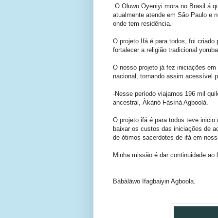
O Oluwo Oyeniyi mora no Brasil á qua
atualmente atende em São Paulo e n
onde tem residência.
O projeto Ifá é para todos, foi cria
fortalecer a religião tradicional yoru
O nosso projeto já fez iniciações em
nacional, tornando assim acessível 
-Nesse período viajamos 196 mil qui
ancestral, Àkànó Fásínà Agboolà.
O projeto ifá é para todos teve inicio
baixar os custos das iniciações de ad
de ótimos sacerdotes de ifá em noss
Minha missão é dar continuidade ao 
Bàbàláwo Ifagbaiyin Agboola.