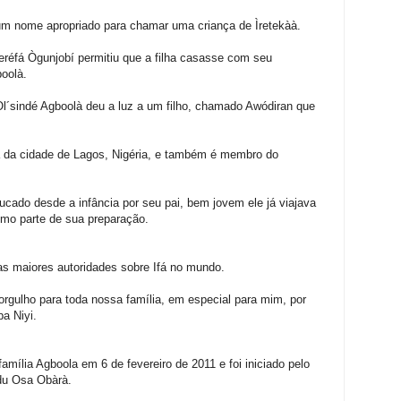
um nome apropriado para chamar uma criança de Ìretekàà.
réfá Ògunjobí permitiu que a filha casasse com seu
oolà.
Ol´sindé Agboolà deu a luz a um filho, chamado Awódiran que
a da cidade de Lagos, Nigéria, e também é membro do
cado desde a infância por seu pai, bem jovem ele já viajava
mo parte de sua preparação.
as maiores autoridades sobre Ifá no mundo.
gulho para toda nossa família, em especial para mim, por
a Niyi.
amília Agboola em 6 de fevereiro de 2011 e foi iniciado pelo
du Osa Obàrà.