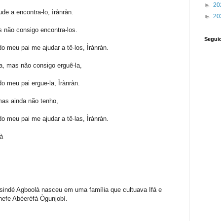
►
20
ude a encontra-lo, ìrànràn.
►
20
s não consigo encontra-los.
Segui
o meu pai me ajudar a tê-los, Ìrànràn.
, mas não consigo erguê-la,
o meu pai ergue-la, Ìrànràn.
as ainda não tenho,
o meu pai me ajudar a tê-las, Ìrànràn.
à
´sindé Agboolà nasceu em uma família que cultuava Ifá e
Chefe Abéeréfá Ògunjobí.