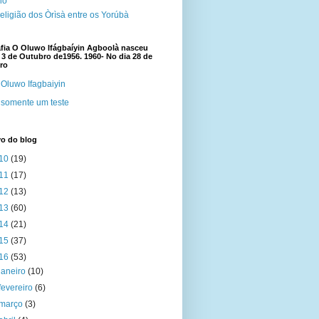
cio
eligião dos Òrìsà entre os Yorúbà
fia O Oluwo Ifágbaíyin Agboolà nasceu
 3 de Outubro de1956. 1960- No dia 28 de
ro
Oluwo Ifagbaiyin
somente um teste
vo do blog
10
(19)
11
(17)
12
(13)
13
(60)
14
(21)
15
(37)
16
(53)
janeiro
(10)
fevereiro
(6)
março
(3)