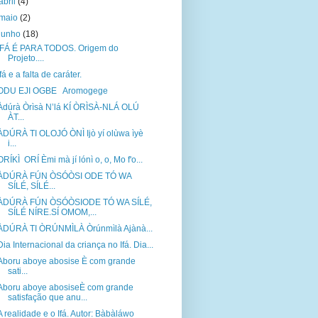
abril
(4)
maio
(2)
junho
(18)
IFÁ É PARA TODOS. Origem do
Projeto....
Ifá e a falta de caráter.
ODU EJI OGBE Aromogege
Àdúrà Òrìsà N’lá KÍ ÒRÌSÀ-NLÁ OLÚ
ÀT...
ÀDÚRÀ TI OLOJÓ ÒNÌ Ijò yí olùwa ìyè
i...
ORÍKÌ ORÍ Èmi mà jí lónì o, o, Mo f'o...
ÀDÚRÀ FÚN ÒSÓÒSI ODE TÓ WA
SÍLÉ, SÍLÉ...
ÀDÚRÀ FÚN ÒSÓÒSIODE TÓ WA SÍLÉ,
SÍLÉ NÍRE.SÍ OMOM,...
ÀDÚRÀ TI ÒRÚNMÌLÀ Òrúnmìlà Ajànà...
Dia Internacional da criança no Ifá. Dia...
Aboru aboye abosise È com grande
sati...
Aboru aboye abosiseÈ com grande
satisfação que anu...
A realidade e o Ifá. Autor: Bàbàláwo