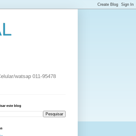
AL
 Celular/watsap 011-95478
sar este blog
as