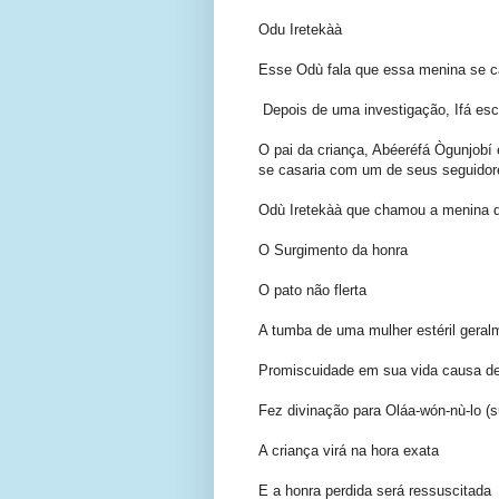
Odu Iretekàà
Esse Odù fala que essa menina se 
Depois de uma investigação, Ifá es
O pai da criança, Abéeréfá Ògunjobí 
se casaria com um de seus seguidor
Odù Iretekàà que chamou a menina 
O Surgimento da honra
O pato não flerta
A tumba de uma mulher estéril geralm
Promiscuidade em sua vida causa de
Fez divinação para Oláa-wón-nù-lo (s
A criança virá na hora exata
E a honra perdida será ressuscitada