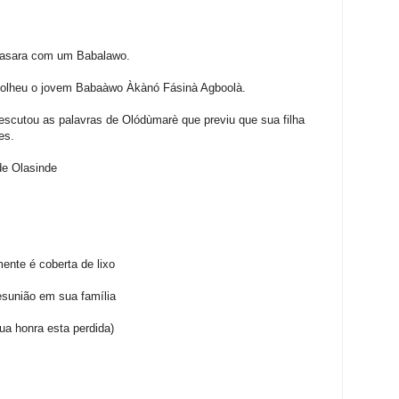
casara com um Babalawo.
colheu o jovem Babaàwo Àkànó Fásinà Agboolà.
escutou as palavras de Olódùmarè que previu que sua filha
es.
de Olasinde
ente é coberta de lixo
sunião em sua família
ua honra esta perdida)