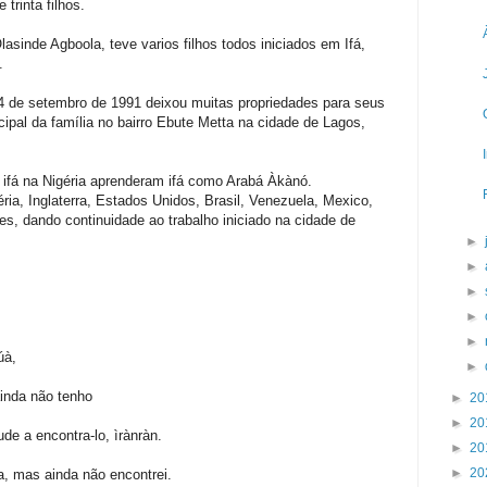
 trinta filhos.
asinde Agboola, teve varios filhos todos iniciados em Ifá,
.
 de setembro de 1991 deixou muitas propriedades para seus
ncipal da família no bairro Ebute Metta na cidade de Lagos,
 ifá na Nigéria aprenderam ifá como Arabá Àkànó.
ria, Inglaterra, Estados Unidos, Brasil, Venezuela, Mexico,
s, dando continuidade ao trabalho iniciado na cidade de
►
►
►
►
►
úà,
►
ainda não tenho
►
20
►
20
ude a encontra-lo, ìrànràn.
►
20
►
20
, mas ainda não encontrei.