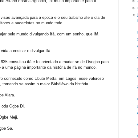
ba Àkànó Fásínà Agboolà, foi muito importante para a
►
►
▼
visão avançada para a época e o seu trabalho até o dia de
ritores e sacerdotes no mundo todo.
iajar pelo mundo divulgando Ifá, com um sonho, que Ifá
da a ensinar e divulgar Ifá.
35 consultou ifá e foi orientado a mudar se de Osogbo para
 a uma página importante da história de ifá no mundo.
ro conhecido como Ebute Metta, em Lagos, esse valoroso
, tornando se assim o maior Bàbàláwo da história.
e Alara.
, odu Ogbe Di.
Ogbe Meji.
gbe Sa.