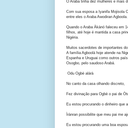
O Araba tinha dez mulheres e mais de
Com sua esposa a Iyanifa Mojisola Ol
entre eles o Araba Awodiran Agboola.
Quando o Araba Àkànó faleceu em 14
filhos, até hoje é mantida a casa pri
Nigéria.
Muitos sacerdotes de importantes do
A família Agboolà hoje atende na Nigé
Espanha e Uruguai como outros paíse
Osogbo, pelo saudoso Arabá.
Odu Ogbè alárà
No canto da casa olhando discreto,
Fez divinação para Ogbè o pai de Òt
Eu estou procurando o dinheiro que 
Ìrànran possibilite que meu pai me aj
Eu estou procurando uma boa esposa