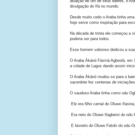
atuação de um de seus lideres, o Ara
divulgação do Ifá no mundo.
Desde muito cedo o Araba tinha uma 
hoje serve como inspiração para esc
Na década de trinta ele começou a v
poderia ser para todos.
Esse homem valoroso dedicou a sua vi
O Araba Àkànó Fásínà Agboolà, em 19
a cidade de Lagos dando assim inicio
O Araba Àkànó mudou se para o bair
sacerdote fez centenas de iniciações
O saudoso Araba tinha como odu Ogb
Ele era filho carnal do Oluwo Ifasina
Era neto do Oluwo Ifagbemi do odu 
E bisneto do Oluwo Fatoki do odu O