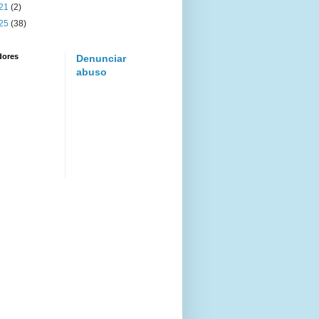
21
(2)
25
(38)
dores
Denunciar
abuso