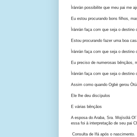
Ìrànràn possibilite que meu pai me aj
Eu estou procurando bons filhos, ma
Ìrànràn faça com que seja o destino d
Estou procurando fazer uma boa casa
Ìrànràn faça com que seja o destino d
Eu preciso de numerosas bênçãos, m
Ìrànràn faça com que seja o destino d
Assim como quando Ogbè gerou Òtú
Ele lhe deu discípulos
E várias bênçãos
A esposa do Araba, Sra. Mojísólá Ol
essa foi à interpretação de seu pai 
Consulta de Ifá após o nascimento.