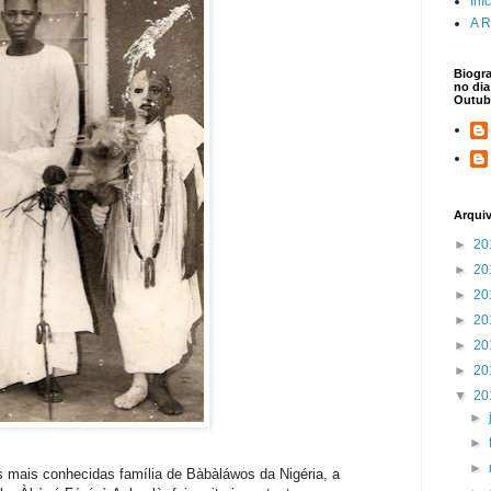
Iní
A R
Biogra
no dia
Outub
Arqui
►
20
►
20
►
20
►
20
►
20
►
20
▼
20
►
►
►
mais conhecidas família de Bàbàláwos da Nigéria, a