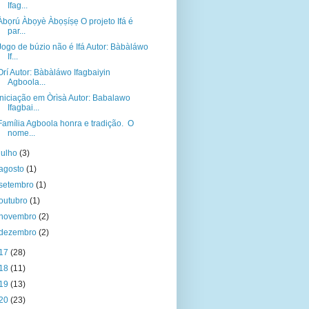
Ifag...
Àbọrú Àbọyè Àbọṣíṣẹ O projeto Ifá é
par...
Jogo de búzio não é Ifá Autor: Bàbàláwo
If...
Orí Autor: Bàbàláwo Ifagbaiyin
Agboola...
Iniciação em Òrìsà Autor: Babalawo
Ifagbai...
Família Agboola honra e tradição. O
nome...
julho
(3)
agosto
(1)
setembro
(1)
outubro
(1)
novembro
(2)
dezembro
(2)
17
(28)
18
(11)
19
(13)
20
(23)