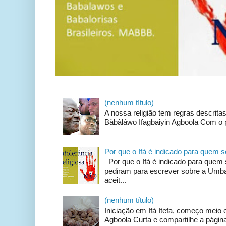
(nenhum título)
A nossa religião tem regras descrit
Bàbàláwo Ifagbaiyin Agboola Com o p
Por que o Ifá é indicado para quem
Por que o Ifá é indicado para qu
pediram para escrever sobre a Umban
aceit...
(nenhum título)
Iniciação em Ifá Itefa, começo meio e
Agboola Curta e compartilhe a página