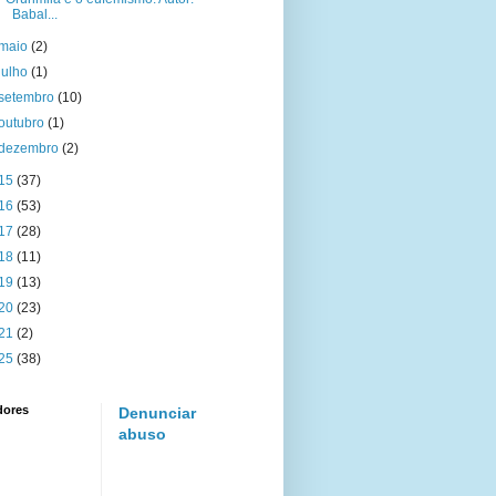
Babal...
maio
(2)
julho
(1)
setembro
(10)
outubro
(1)
dezembro
(2)
15
(37)
16
(53)
17
(28)
18
(11)
19
(13)
20
(23)
21
(2)
25
(38)
dores
Denunciar
abuso