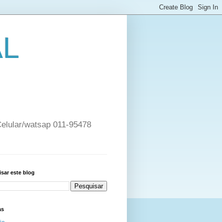
AL
 Celular/watsap 011-95478
sar este blog
as