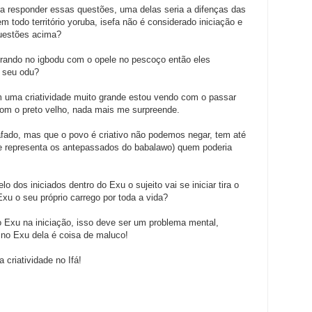
ra responder essas questões, uma delas seria a difenças das
m todo território yoruba, isefa não é considerado iniciação e
questões acima?
ntrando no igbodu com o opele no pescoço então eles
 seu odu?
em uma criatividade muito grande estou vendo com o passar
om o preto velho, nada mais me surpreende.
fado, mas que o povo é criativo não podemos negar, tem até
ue representa os antepassados do babalawo) quem poderia
dos iniciados dentro do Exu o sujeito vai se iniciar tira o
Exu o seu próprio carrego por toda a vida?
 Exu na iniciação, isso deve ser um problema mental,
 no Exu dela é coisa de maluco!
 criatividade no Ifá!