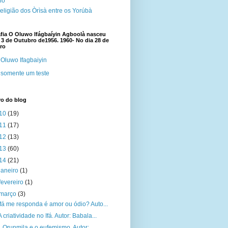
cio
eligião dos Òrìsà entre os Yorúbà
fia O Oluwo Ifágbaíyin Agboolà nasceu
 3 de Outubro de1956. 1960- No dia 28 de
ro
Oluwo Ifagbaiyin
somente um teste
vo do blog
10
(19)
11
(17)
12
(13)
13
(60)
14
(21)
janeiro
(1)
fevereiro
(1)
março
(3)
Ifá me responda é amor ou ódio? Auto...
A criatividade no Ifá. Autor: Babala...
Orunmila e o eufemismo. Autor: