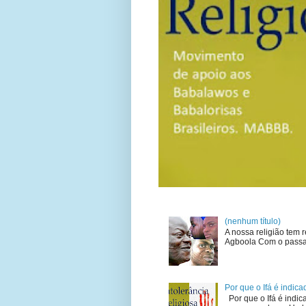
(nenhum título)
A nossa religião tem 
Agboola Com o passar
Por que o Ifá é indi
Por que o Ifá é ind