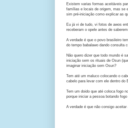
Existem varias formas aceitáveis pa
famílias e locais de origem, mas se e
sim pré-iniciação como explicar as 
Eu já vi de tudo, vi fotos de awos e
receberam o opele antes de saberem
A verdade é que o povo brasileiro t
do tempo babalawo dando consulta c
Não quero dizer que todo mundo é sa
iniciação sem os rituais de Osun (q
imaginar iniciação sem Osun?
Tem até um maluco colocando o cabelo 
cabelo para levar com ele dentro do 
Tem um doido que até coloca fogo no
porque iniciar a pessoa botando fogo
A verdade é que não consigo aceitar a