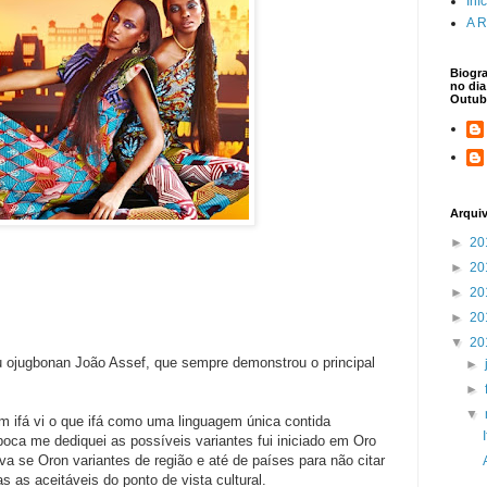
Iní
A R
Biogra
no dia
Outub
Arqui
►
20
►
20
►
20
►
20
▼
20
ojugbonan João Assef, que sempre demonstrou o principal
►
►
▼
m ifá vi o que ifá como uma linguagem única contida
época me dediquei as possíveis variantes fui iniciado em Oro
va se Oron variantes de região e até de países para não citar
das as aceitáveis do ponto de vista cultural.