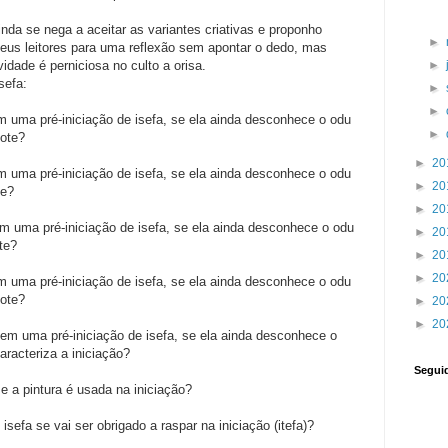
da se nega a aceitar as variantes criativas e proponho
►
us leitores para uma reflexão sem apontar o dedo, mas
idade é perniciosa no culto a orisa.
►
sefa:
►
►
 uma pré-iniciação de isefa, se ela ainda desconhece o odu
►
dote?
►
20
m uma pré-iniciação de isefa, se ela ainda desconhece o odu
►
20
te?
►
20
m uma pré-iniciação de isefa, se ela ainda desconhece o odu
►
20
te?
►
20
►
20
m uma pré-iniciação de isefa, se ela ainda desconhece o odu
dote?
►
20
►
20
 em uma pré-iniciação de isefa, se ela ainda desconhece o
aracteriza a iniciação?
Segui
e a pintura é usada na iniciação?
sefa se vai ser obrigado a raspar na iniciação (itefa)?