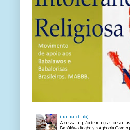
(nenhum título)
A nossa religião tem regras descrit
Bàbàláwo Ifagbaiyin Agboola Com o p