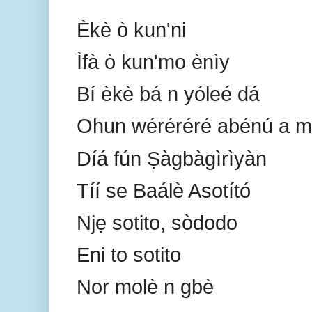
Èkè ò kun'ni
Ìfà ò kun'mo ènìy
Bí èkè bá n yóleé dá
Ohun wéréréré abénú a má
Díá fún Ṣàgbàgìrìyàn
Tíí se Baálè Asotító
Njẹ sotito, sòdodo
Eni to sotito
Nor molè n gbè