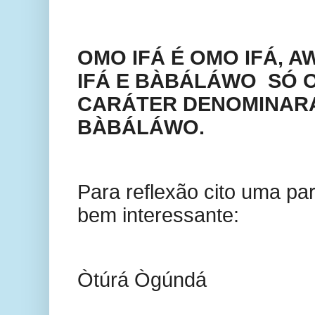
OMO IFÁ É OMO IFÁ, A
IFÁ E BÀBÁLÁWO
SÓ 
CARÁTER DENOMINAR
BÀBÁLÁWO.
Para reflexão cito uma p
bem interessante:
Òtúrá Ògúndá