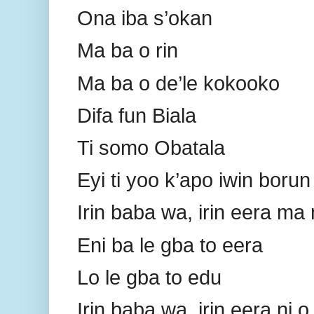
Ona iba s’okan
Ma ba o rin
Ma ba o de’le kokooko
Difa fun Biala
Ti somo Obatala
Eyi ti yoo k’apo iwin borun
Irin baba wa, irin eera ma n
Eni ba le gba to eera
Lo le gba to edu
Irin baba wa, irin eera ni o