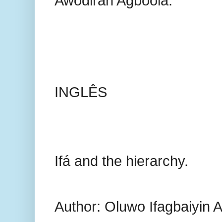
Awodiran Agboola.
INGLÊS
Ifá and the hierarchy.
Author: Oluwo Ifagbaiyin 