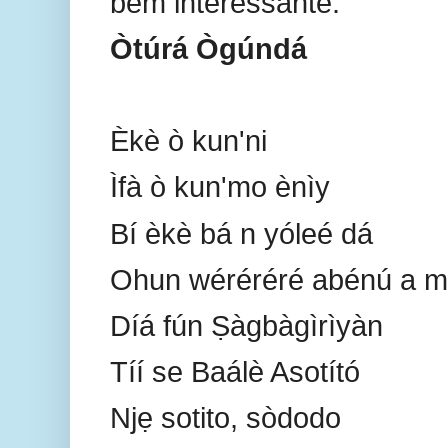
bem interessante:
Òtúrá Ògúndá
Èkè ò kun'ni
Ìfà ò kun'mo ènìy
Bí èkè bá n yóleé dá
Ohun wéréréré abénú a má
Díá fún Ṣàgbàgìrìyàn
Tíí se Baálè Asotító
Njẹ sotito, sòdodo