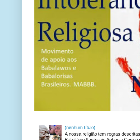
(nenhum título)
A nossa religião tem regras descrit
Bàbàláwo Ifagbaiyin Agboola Com o p